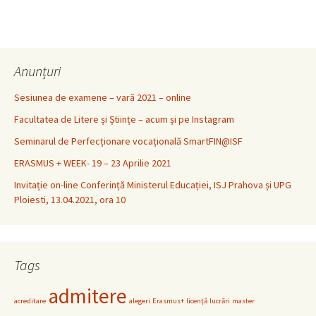
Anunțuri
Sesiunea de examene – vară 2021 – online
Facultatea de Litere și Științe – acum și pe Instagram
Seminarul de Perfecționare vocațională SmartFIN@ISF
ERASMUS + WEEK- 19 – 23 Aprilie 2021
Invitație on-line Conferință Ministerul Educației, ISJ Prahova și UPG
Ploiesti, 13.04.2021, ora 10
Tags
admitere
acreditare
alegeri
Erasmus+
licenţă
lucrări
master