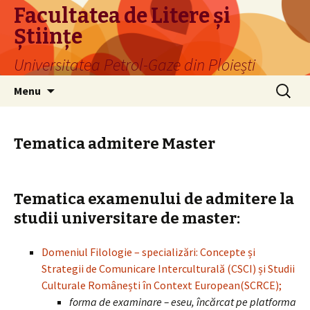
Facultatea de Litere și
Științe
Universitatea Petrol-Gaze din Ploiești
Skip
Search
Menu
to
for:
content
Tematica admitere Master
Tematica examenului de admitere la
studii universitare de master:
Domeniul Filologie – specializări: Concepte și
Strategii de Comunicare Interculturală (CSCI) și Studii
Culturale Românești în Context European(SCRCE);
forma de examinare – eseu, încărcat pe platforma