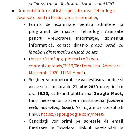
online sau depus în dosarul fizic la sediul UPG;
Domeniul Informatică – specializarea: Tehnologii
Avansate pentru Prelucrarea Informației;
Forma de examinare pentru admitere la
programul de master Tehnologii Avansate
pentru Prelucrarea Informației, domeniul
Informatică, constă dintr-o
probă orală cu
întrebări din tematica afișată pe site
(
https://timf.upg-ploiesti.ro/ls/wp-
content/uploads/2019/06/Tematica_Admitere_
Masterat_2020_ITIMFM.pdf
).
Susținerea probei orale se va desfășura online si
va avea loc în data de
21 iulie 2020
, începând cu
ora
10.30,
utilizând platforma
Google Meet,
fiind necesar un sistem multimedia
(cameră
web, microfon, boxe
)
. Vă rugăm să consultați
linkul
https://apps.google.com/meet/
.
Candidații vor primi pe adresele de email
furnizate la înscriere, link-ul participării la