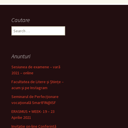
Cautare
S
e
a
r
c
Anunturi
h
f
Sesiunea de examene – vară
o
2021 – online
r
Facultatea de Litere și Științe –
:
acum și pe Instagram
Seminarul de Perfecționare
vocațională SmartFIN@ISF
ERASMUS + WEEK- 19 – 23
Aprilie 2021
Invitație on-line Conferință