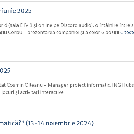
9 iunie 2025
brid (sala E IV 9 și online pe Discord audio), o întâlnire între 
nțiu Corbu – prezentarea companiei și a celor 6 poziții
Citeșt
2025
Invitat Cosmin Olteanu – Manager proiect informatic, ING Hubs
ocuri și activități interactive
rmatică?” (13-14 noiembrie 2024)