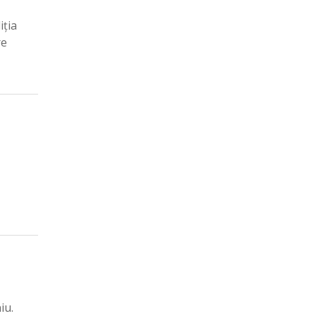
iția
re
iu.