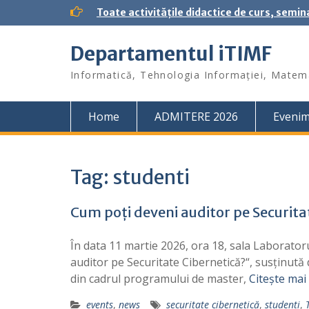
S
Toate activitățile didactice de curs, semin
k
i
Departamentul iTIMF
p
t
Informatică, Tehnologia Informației, Matema
o
c
o
Home
ADMITERE 2026
Eveni
n
t
e
n
Tag:
studenti
t
Cum poți deveni auditor pe Securita
În data 11 martie 2026, ora 18, sala Laborator
auditor pe Securitate Cibernetică?“, susținută 
din cadrul programului de master,
Citește mai
events
,
news
securitate cibernetică
,
studenti
,