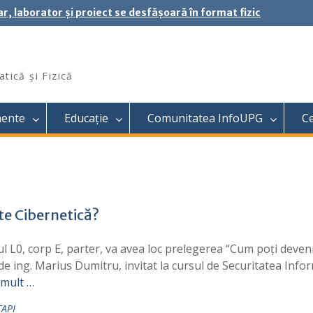
ar, laborator și proiect se desfășoară în format fizic
tică și Fizică
mente
Educație
Comunitatea InfoUPG
C
te Cibernetică?
ul L0, corp E, parter, va avea loc prelegerea “Cum poți deven
de ing. Marius Dumitru, invitat la cursul de Securitatea Infor
 mult …
TAPI