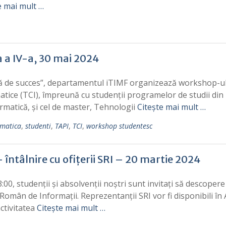
e mai mult …
a a IV-a, 30 mai 2024
eră de succes”, departamentul iTIMF organizează workshop-u
rmatice (TCI), împreună cu studenții programelor de studii din
rmatică, și cel de master, Tehnologii
Citește mai mult …
rmatica
,
studenti
,
TAPI
,
TCI
,
workshop studentesc
 întâlnire cu ofițerii SRI – 20 martie 2024
3:00, studenții și absolvenții noștri sunt invitați să descopere
 Român de Informații. Reprezentanții SRI vor fi disponibili în
activitatea
Citește mai mult …