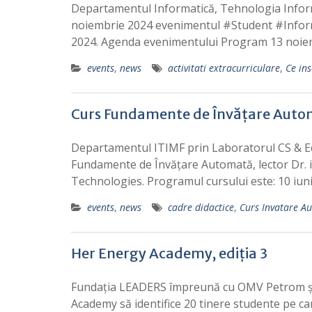
Departamentul Informatică, Tehnologia Informa
noiembrie 2024 evenimentul #Student #Informa
2024. Agenda evenimentului Program 13 noie
events
,
news
activitati extracurriculare
,
Ce ins
Curs Fundamente de Învățare Aut
Departamentul ITIMF prin Laboratorul CS & Ed
Fundamente de Învățare Automată, lector Dr. 
Technologies. Programul cursului este: 10 iuni
events
,
news
cadre didactice
,
Curs Invatare A
Her Energy Academy, ediția 3
Fundația LEADERS împreună cu OMV Petrom și
Academy să identifice 20 tinere studente pe ca