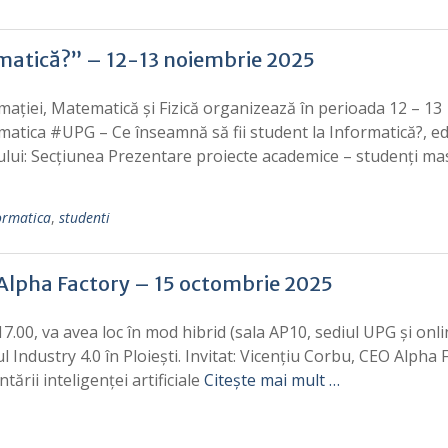
rmatică?” – 12-13 noiembrie 2025
ției, Matematică și Fizică organizează în perioada 12 – 13
tica #UPG – Ce înseamnă să fii student la Informatică?, ed
lui: Secțiunea Prezentare proiecte academice – studenți ma
formatica
,
studenti
 Alpha Factory – 15 octombrie 2025
.00, va avea loc în mod hibrid (sala AP10, sediul UPG și onl
ustry 4.0 în Ploiești. Invitat: Vicențiu Corbu, CEO Alpha 
ării inteligenței artificiale
Citește mai mult …