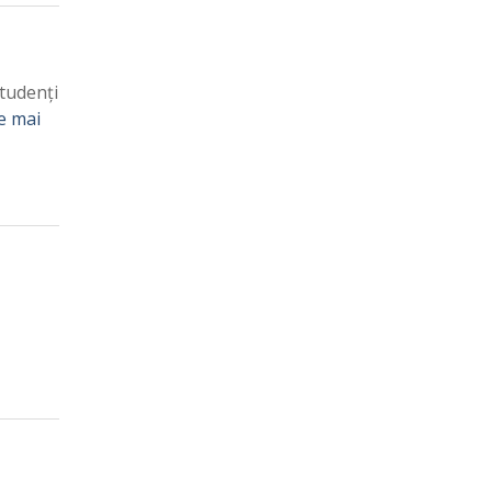
studenți
e mai