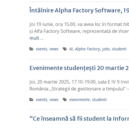
Întâlnire Alpha Factory Software, 1
Joi 19 iunie, ora 15.00, va avea loc în format hi
și Alfa Factory Software, reprezentată de Vice
mult …
events
,
news
AI
,
Alpha Factory
,
jobs
,
studenti
Evenimente studențești 20 martie 
Joi, 20 martie 2025, 17.10-19.00, sala E IV 9 
România „Strategii de gestionare a timpului” – j
events
,
news
evenimente
,
studenti
“Ce înseamnă să fii student la Info