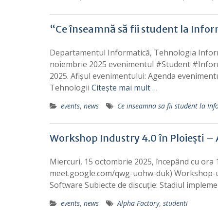
“Ce înseamnă să fii student la Info
Departamentul Informatică, Tehnologia Informa
noiembrie 2025 evenimentul #Student #Informa
2025. Afișul evenimentului: Agenda evenimentu
Tehnologii
Citește mai mult …
events
,
news
Ce inseamna sa fii student la In
Workshop Industry 4.0 în Ploiești –
Miercuri, 15 octombrie 2025, începând cu ora 17
meet.google.com/qwg-uohw-duk) Workshop-ul Ind
Software Subiecte de discuție: Stadiul implement
events
,
news
Alpha Factory
,
studenti