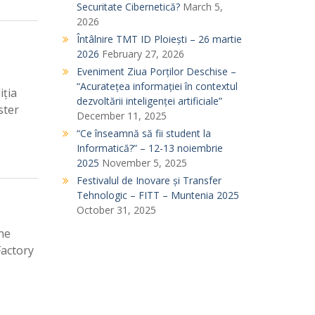
Securitate Cibernetică?
March 5,
2026
Întâlnire TMT ID Ploiești – 26 martie
2026
February 27, 2026
Eveniment Ziua Porților Deschise –
“Acuratețea informației în contextul
iția
dezvoltării inteligenței artificiale”
ster
December 11, 2025
“Ce înseamnă să fii student la
Informatică?” – 12-13 noiembrie
2025
November 5, 2025
Festivalul de Inovare și Transfer
Tehnologic – FITT – Muntenia 2025
October 31, 2025
ine
Factory