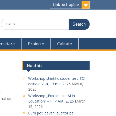
Link-uri rapide
S
e
a
r
c
ercetare
Proiecte
Calitate
h
f
o
r
Noutăți
:
Workshop științific studențesc TCI
ediția a VI-a, 13 mai 2026
May 6,
2026
i
Workshop „Explainable AI in
mației
Education” – IFIP AIAI 2026
March
16, 2026
Cum poți deveni auditor pe