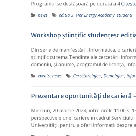
Programul se desfășoară pe durata a 4
Citeșt
news
editia 3
,
Her Energy Academy
,
studenti
Workshop științific studențesc ediți
Din seria de manifestări „Informatica, o cari
științific cu tema Tendințe ale cercetării info
domeniu, și anume, programul de licență, Info
events
,
news
CercetareInfo+
,
DemoInfo+
,
info
Prezentare oportunități de carieră –
Miercuri, 20 martie 2024, între orele 11:00 și 1
perspectivele unei cariere în cadrul Serviciului
Universității pentru a oferi informații despre 