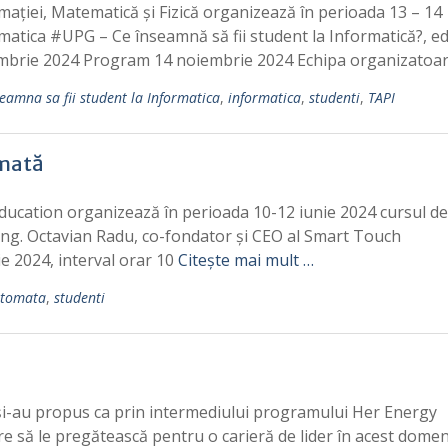
ției, Matematică și Fizică organizează în perioada 13 – 14
tica #UPG – Ce înseamnă să fii student la Informatică?, ed
mbrie 2024 Program 14 noiembrie 2024 Echipa organizatoa
eamna sa fii student la Informatica
,
informatica
,
studenti
,
TAPI
omată
ucation organizează în perioada 10-12 iunie 2024 cursul de
ing. Octavian Radu, co-fondator și CEO al Smart Touch
e 2024, interval orar 10
Citește mai mult …
utomata
,
studenti
-au propus ca prin intermediului programului Her Energy
re să le pregătească pentru o carieră de lider în acest domen