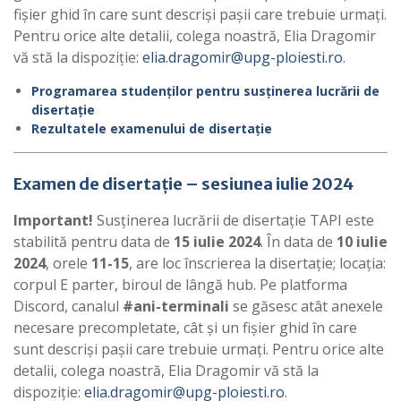
fișier ghid în care sunt descriși pașii care trebuie urmați.
Pentru orice alte detalii, colega noastră, Elia Dragomir
vă stă la dispoziție:
elia.dragomir@upg-ploiesti.ro
.
Programarea studenților pentru susținerea lucrării de
disertație
Rezultatele examenului de disertație
Examen de disertație – sesiunea iulie 2024
Important!
Susținerea lucrării de disertație TAPI este
stabilită pentru data de
15 iulie 2024
. În data de
10 iulie
2024
, orele
11-15
, are loc înscrierea la disertație; locația:
corpul E parter, biroul de lângă hub. Pe platforma
Discord, canalul
#ani-terminali
se găsesc atât anexele
necesare precompletate, cât și un fișier ghid în care
sunt descriși pașii care trebuie urmați. Pentru orice alte
detalii, colega noastră, Elia Dragomir vă stă la
dispoziție:
elia.dragomir@upg-ploiesti.ro
.