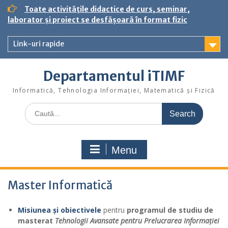
S
Toate activitățile didactice de curs, seminar,
k
laborator și proiect se desfășoară în format fizic
i
p
Link-uri rapide
t
o
c
Departamentul iTIMF
o
n
Informatică, Tehnologia Informației, Matematică și Fizică
t
S
e
e
n
a
t
r
Menu
c
h
f
Master Informatică
o
r
:
Misiunea și obiectivele
pentru
programul de studiu de
masterat
Tehnologii Avansate pentru Prelucrarea Informației