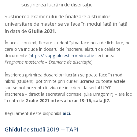
susținerea lucrării de disertație.
Susținerea examenului de finalizare a studiilor
universitare de master se va face în modul față în față
în data de
6 iulie 2021
.
În acest context, fiecare student își va face nota de lichidare, pe
care o va include în dosarul de înscriere, alături de celelalte
documente (
https://ls.upg-
ploiesti.ro/educatie
secțiunea
Programe masterale – Examene de disertație
).
Înscrierea (primirea dosarelor+lucrări) se poate face în mod
hibrid (studenții pot trimite prin curier lucrarea cu toate actele
sau se pot prezenta în ziua de înscriere, la sediul UPG).
Înscrierea – direct la secretarul comisiei (Elia Dragomir) – are loc
în data de
2 iulie 2021 interval orar 13-16, sala JI7.
Regulamentul este disponibil
aici
.
Ghidul de studii 2019 – TAPI