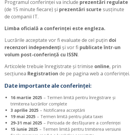
Programul conferinței va include
prezentări regulate
(de 15 minute fiecare) și
prezentări scurte
susținute
de companii IT.
Limba oficială a conferinței este engleza.
Lucrările acceptate vor fi evaluate de cel puțin
doi
recenzori independenți
și vor fi
publicate într-un
volum post-conferință cu ISSN
.
Articolele trebuie înregistrate și trimise
online
, prin
secțiunea
Registration
de pe pagina web a conferinței.
Date importante ale conferinței:
16 martie 2025
– Termen limită pentru înregistrare și
trimiterea lucrărilor complete
3 aprilie 2025
– Notificarea acceptării
19 mai 2025
– Termen limită pentru plata taxei
29-31 mai 2025
– Perioada de desfășurare a conferinței
15 iunie 2025
– Termen limită pentru trimiterea versiunii