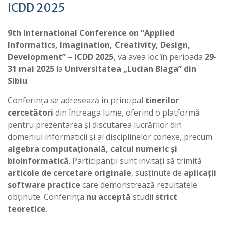
ICDD 2025
9
th International Conference on “Applied
Informatics, Imagination, Creativity, Design,
Development”
–
ICDD
2025
, va avea loc în perioada
29-
31 mai 2025
la
Universitatea „Lucian Blaga” din
Sibiu
.
Conferința se adresează în principal
tinerilor
cercetători
din întreaga lume, oferind o platformă
pentru prezentarea și discutarea lucrărilor din
domeniul informaticii și al disciplinelor conexe, precum
algebra computațională, calcul numeric și
bioinformatică
. Participanții sunt invitați să trimită
articole de cercetare originale
, susținute de
aplicații
software practice
care demonstrează rezultatele
obținute. Conferința
nu acceptă
studii
strict
teoretice
.