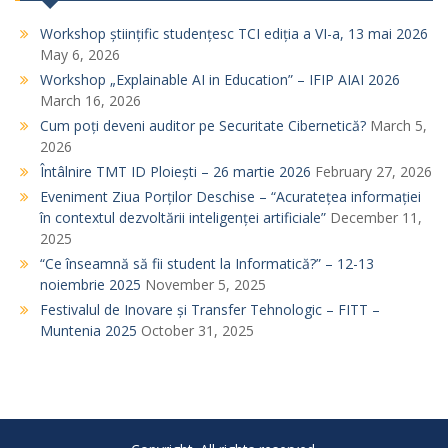
v
i
Workshop științific studențesc TCI ediția a VI-a, 13 mai 2026
May 6, 2026
g
Workshop „Explainable AI in Education” – IFIP AIAI 2026
a
March 16, 2026
t
Cum poți deveni auditor pe Securitate Cibernetică?
March 5,
2026
i
Întâlnire TMT ID Ploiești – 26 martie 2026
February 27, 2026
o
Eveniment Ziua Porților Deschise – “Acuratețea informației
n
în contextul dezvoltării inteligenței artificiale”
December 11,
2025
“Ce înseamnă să fii student la Informatică?” – 12-13
noiembrie 2025
November 5, 2025
Festivalul de Inovare și Transfer Tehnologic – FITT –
Muntenia 2025
October 31, 2025