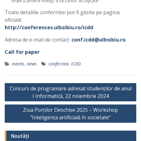
finale (camera-ready) a lucrărilor acceptate
Toate detaliile conferinței pot fi găsite pe pagina
oficială:
http://conferences.ulbsibiu.ro/icdd
Adresa de e-mail de contact:
conf.icdd@ulbsibiu.ro
.
Call for paper
events
,
news
conferinta
,
ICDD
P
Concurs de programare adresat studenților de anul
o
I Informatică, 22 noiembrie 2024
s
Ziua Porților Deschise 2025 – Workshop
t
“Inteligența artificială în societate”
n
a
Noutăți