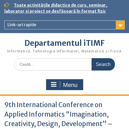
S
Toate activitățile didactice de curs, seminar,
k
laborator și proiect se desfășoară în format fizic
i
p
Link-uri rapide
t
o
c
Departamentul iTIMF
o
n
Informatică, Tehnologia Informației, Matematică și Fizică
t
S
e
e
n
a
t
r
Menu
c
h
f
9th International Conference on
o
r
Applied Informatics “Imagination,
:
Creativity, Design, Development” –