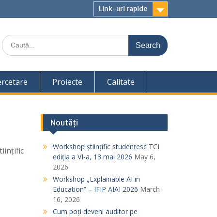
Link-uri rapide
S
e
a
r
c
ercetare
Proiecte
Calitate
h
f
o
r
Noutăți
:
Workshop științific studențesc TCI
ințific
ediția a VI-a, 13 mai 2026
May 6,
2026
Workshop „Explainable AI in
Education” – IFIP AIAI 2026
March
16, 2026
Cum poți deveni auditor pe