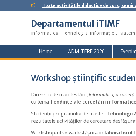
S
Toate activitățile didactice de curs, semin
k
i
Departamentul iTIMF
p
t
Informatică, Tehnologia Informației, Matema
o
c
o
Home
ADMITERE 2026
Eveni
n
t
e
n
Workshop științific studen
t
Din seria de manifestări „
Informatica, o carieră
cu tema
Tendințe ale cercetării informatic
Studenții programului de master
Tehnologii 
rezultatele activităților de cercetare desfășurat
Workshop-ul se va desfășura în
laboratorul 