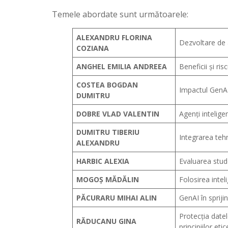
Temele abordate sunt următoarele:
ALEXANDRU FLORINA
Dezvoltare de ag
COZIANA
ANGHEL EMILIA ANDREEA
Beneficii și ris
COSTEA BOGDAN
Impactul GenAI
DUMITRU
DOBRE VLAD VALENTIN
Agenți intelige
DUMITRU TIBERIU
Integrarea tehn
ALEXANDRU
HARBIC ALEXIA
Evaluarea stud
MOGOȘ MĂDĂLIN
Folosirea inteli
PĂCURARU MIHAI ALIN
GenAI în spriji
Protecția datel
RĂDUCANU GINA
principiilor etic