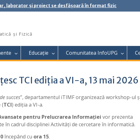
ar, laborator și proiect se desfășoară în format fizic
tică și Fizică
mente
Educație
Comunitatea InfoUPG
C
țesc TCI ediția a VI-a, 13 mai 2026
 de succes
”, departamentul iTIMF organizează workshop-ul ști
e
(
TCI
) ediția a VI-a.
Avansate pentru Prelucrarea Informației
vor prezenta
e în cadrul disciplinei Activități de cercetare în informatică.
L0
începând cu
ora 15
.