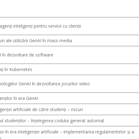
enți inteligenți pentru servicii cu clienții
curi ale utilizării GenAI în mass-media
 în dezvoltare de software
nți în Kubernetes
ologiilor GenAI în dezvoltarea jocurilor video
enților în era GenAI
genței artificiale de către studenți – riscuri
nul studenților – înțelegerea codului generat automat
or în era inteligenței artificiale – implementarea regulamentelor și a
e