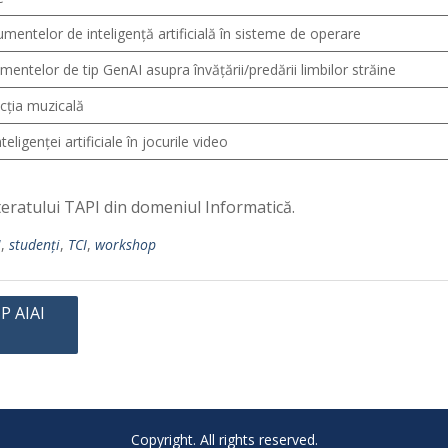
rumentelor de inteligență artificială în sisteme de operare
mentelor de tip GenAI asupra învățării/predării limbilor străine
cția muzicală
inteligenței artificiale în jocurile video
steratului TAPI din domeniul Informatică.
!
,
studenți
,
TCI
,
workshop
P AIAI
Copyright. All rights reserved.