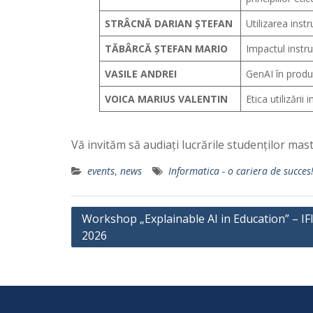
STRÂCNĂ DARIAN ȘTEFAN
Utilizarea inst
TĂBÂRCĂ ȘTEFAN MARIO
Impactul instru
VASILE ANDREI
GenAI în produ
VOICA MARIUS VALENTIN
Etica utilizării 
Vă invităm să audiați lucrările studenților ma
events
,
news
Informatica - o cariera de succes
P
Workshop „Explainable AI in Education” – IFI
2026
o
s
t
n