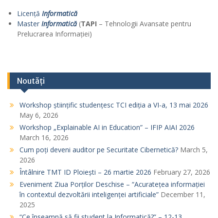
Licență
Informatică
Master
Informatică
(
TAPI
– Tehnologii Avansate pentru
Prelucrarea Informației)
Noutăți
Workshop științific studențesc TCI ediția a VI-a, 13 mai 2026
May 6, 2026
Workshop „Explainable AI in Education” – IFIP AIAI 2026
March 16, 2026
Cum poți deveni auditor pe Securitate Cibernetică?
March 5,
2026
Întâlnire TMT ID Ploiești – 26 martie 2026
February 27, 2026
Eveniment Ziua Porților Deschise – “Acuratețea informației
în contextul dezvoltării inteligenței artificiale”
December 11,
2025
“Ce înseamnă să fii student la Informatică?” – 12-13