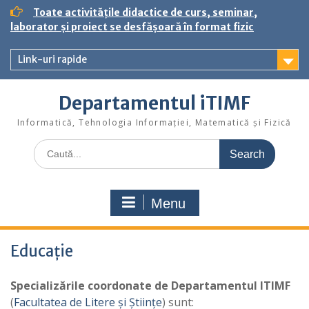
S
Toate activitățile didactice de curs, seminar,
k
laborator și proiect se desfășoară în format fizic
i
p
Link-uri rapide
t
o
c
Departamentul iTIMF
o
n
Informatică, Tehnologia Informației, Matematică și Fizică
t
S
e
e
n
a
t
r
Menu
c
h
f
Educație
o
r
:
Specializările coordonate de Departamentul ITIMF
(
Facultatea de Litere și Științe
) sunt: