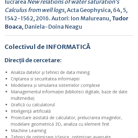
lucrarea
New relations of water saturation’s
Calculus from well logs
, Acta Geophysica, 64, 5,
1542-1562, 2016. Autori: Ion Malureanu,
Tudor
Boaca
, Daniela-Doina Neagu
Colectivul de INFORMATICĂ
Direcții de cercetare:
Analiza datelor şi tehnici de data mining
Criptarea si securitatea informaţiei
Modelarea și simularea sistemelor complexe
Managementul informației (biblioteci digitale, baze de date
multimedia)
Grafică cu calculatorul
Inteligenţă artificială
Proiectare asistată de calculator, prelucrarea imaginilor,
modelare geometrică 3D, analiza cu element finit
Machine Learning
Tehnici de optimizare (clasice, optimizari avansate,