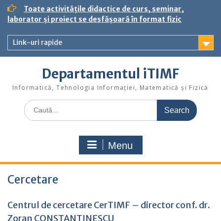
S
Toate activitățile didactice de curs, seminar,
k
laborator și proiect se desfășoară în format fizic
i
p
Link-uri rapide
t
o
c
Departamentul iTIMF
o
n
Informatică, Tehnologia Informației, Matematică și Fizică
t
S
e
e
n
a
t
r
Menu
c
h
f
Cercetare
o
r
:
Centrul de cercetare CerTIMF – director conf. dr.
Zoran CONSTANTINESCU