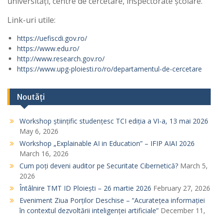
universități, centre de cercetare, inspectorate școlare.
Link-uri utile:
https://uefiscdi.gov.ro/
https://www.edu.ro/
http://www.research.gov.ro/
https://www.upg-ploiesti.ro/ro/departamentul-de-cercetare
Noutăți
Workshop științific studențesc TCI ediția a VI-a, 13 mai 2026
May 6, 2026
Workshop „Explainable AI in Education” – IFIP AIAI 2026
March 16, 2026
Cum poți deveni auditor pe Securitate Cibernetică?
March 5,
2026
Întâlnire TMT ID Ploiești – 26 martie 2026
February 27, 2026
Eveniment Ziua Porților Deschise – “Acuratețea informației
în contextul dezvoltării inteligenței artificiale”
December 11,