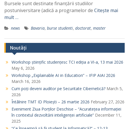
Bursele sunt destinate finanțării studiilor
postuniversitare (adică a programelor de
Citește mai
mult …
news
Bavaria
,
burse studenti
,
doctorat
,
master
Noutăți
Workshop științific studențesc TCI ediția a VI-a, 13 mai 2026
May 6, 2026
Workshop „Explainable AI in Education” – IFIP AIAI 2026
March 16, 2026
Cum poți deveni auditor pe Securitate Cibernetică?
March 5,
2026
Întâlnire TMT ID Ploiești – 26 martie 2026
February 27, 2026
Eveniment Ziua Porților Deschise – “Acuratețea informației
în contextul dezvoltării inteligenței artificiale”
December 11,
2025
“Ce înseamnă să fii student la Informatică?” – 12-13