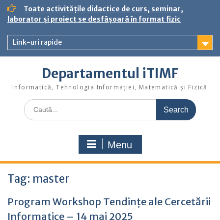
S
Toate activitățile didactice de curs, seminar,
k
laborator și proiect se desfășoară în format fizic
i
p
Link-uri rapide
t
o
c
Departamentul iTIMF
o
n
Informatică, Tehnologia Informației, Matematică și Fizică
t
S
e
e
n
a
t
r
Menu
c
h
f
Tag:
o
master
r
:
Program Workshop Tendințe ale Cercetării
Informatice – 14 mai 2025