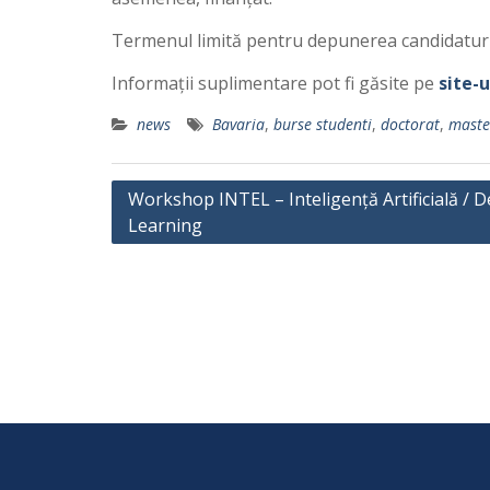
Termenul limită pentru depunerea candidatur
Informații suplimentare pot fi găsite pe
site-
news
Bavaria
,
burse studenti
,
doctorat
,
maste
P
Workshop INTEL – Inteligență Artificială / 
Learning
o
s
t
n
a
v
i
g