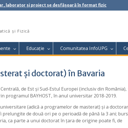
ar, laborator și proiect se desfășoară în format fizic
tică și Fizică
mente
Educație
Comunitatea InfoUPG
C
terat și doctorat) în Bavaria
 Centrală, de Est și Sud-Estul Europei (inclusiv din România),
rin programul BAYHOST, în anul universitar 2018-2019.
tuniversitare (adică a programelor de masterat) și a doctora
fi prelungite de două ori pe o perioadă de până la 3 ani; bur
ia, ca parte a unui doctorat în țara de origine poate fi, de