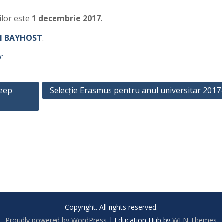
ilor este
1 decembrie 2017
.
ul BAYHOST
.
r
Deep
Selecție Erasmus pentru anul universitar 2017
Copyright. All rights reserved.
Proudly powered by WordPress
|
Education Hub by
WEN Themes