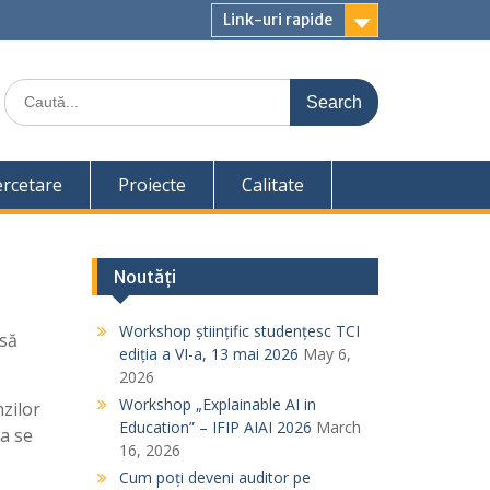
Link-uri rapide
S
e
a
r
c
ercetare
Proiecte
Calitate
h
f
o
r
Noutăți
:
Workshop științific studențesc TCI
 să
ediția a VI-a, 13 mai 2026
May 6,
2026
Workshop „Explainable AI in
nzilor
Education” – IFIP AIAI 2026
March
sa se
16, 2026
Cum poți deveni auditor pe