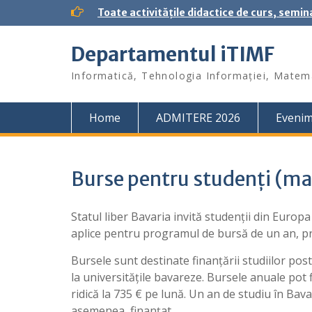
S
Toate activitățile didactice de curs, semin
k
i
Departamentul iTIMF
p
t
Informatică, Tehnologia Informației, Matema
o
c
o
Home
ADMITERE 2026
Eveni
n
t
e
n
Burse pentru studenți (mas
t
Statul liber Bavaria invită studenții din Europa
aplice pentru programul de bursă de un an, p
Bursele sunt destinate finanțării studiilor pos
la universitățile bavareze. Bursele anuale pot 
ridică la 735 € pe lună.
Un an de studiu în Bavar
asemenea, finanțat.