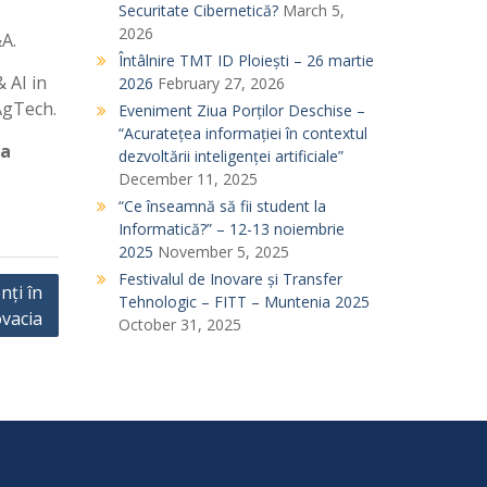
Securitate Cibernetică?
March 5,
2026
&A.
Întâlnire TMT ID Ploiești – 26 martie
 AI in
2026
February 27, 2026
AgTech.
Eveniment Ziua Porților Deschise –
“Acuratețea informației în contextul
ra
dezvoltării inteligenței artificiale”
December 11, 2025
“Ce înseamnă să fii student la
Informatică?” – 12-13 noiembrie
2025
November 5, 2025
Festivalul de Inovare și Transfer
nți în
Tehnologic – FITT – Muntenia 2025
ovacia
October 31, 2025