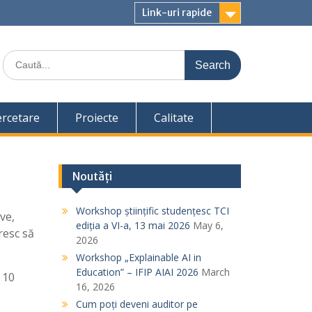
Link-uri rapide
S
e
a
r
c
ercetare
Proiecte
Calitate
h
f
o
r
Noutăți
:
Workshop științific studențesc TCI
ve,
ediția a VI-a, 13 mai 2026
May 6,
resc să
2026
Workshop „Explainable AI in
Education” – IFIP AIAI 2026
March
r 10
16, 2026
Cum poți deveni auditor pe