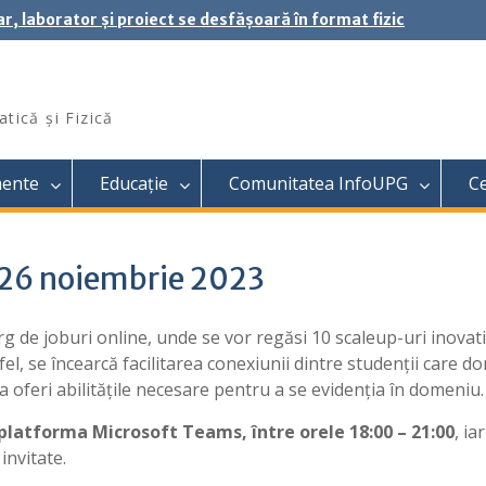
ar, laborator și proiect se desfășoară în format fizic
tică și Fizică
mente
Educație
Comunitatea InfoUPG
C
26 noiembrie 2023
g de joburi online, unde se vor regăsi 10 scaleup-uri inovati
fel, se încearcă facilitarea conexiunii dintre studenții care do
a oferi abilitățile necesare pentru a se evidenția în domeniu.
platforma Microsoft Teams, între orele 18:00 – 21:00
, ia
invitate.