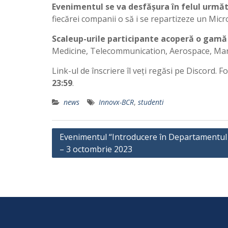
Evenimentul se va desfășura în felul urmă
fiecărei companii o să i se repartizeze un Mi
Scaleup-urile participante acoperă o gamă 
Medicine, Telecommunication, Aerospace, Mar
Link-ul de înscriere îl veți regăsi pe Discord
23:59
.
news
Innovx-BCR
,
studenti
P
Evenimentul “Introducere în Departamentul
– 3 octombrie 2023
o
s
t
n
a
v