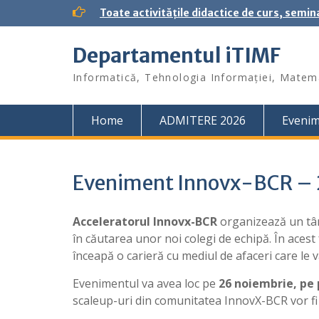
S
Toate activitățile didactice de curs, semin
k
i
Departamentul iTIMF
p
t
Informatică, Tehnologia Informației, Matema
o
c
o
Home
ADMITERE 2026
Eveni
n
t
e
n
Eveniment Innovx-BCR – 
t
Acceleratorul Innovx-BCR
organizează un târ
în căutarea unor noi colegi de echipă. În acest 
înceapă o carieră cu mediul de afaceri care le v
Evenimentul va avea loc pe
26 noiembrie, pe 
scaleup-uri din comunitatea InnovX-BCR vor fi 