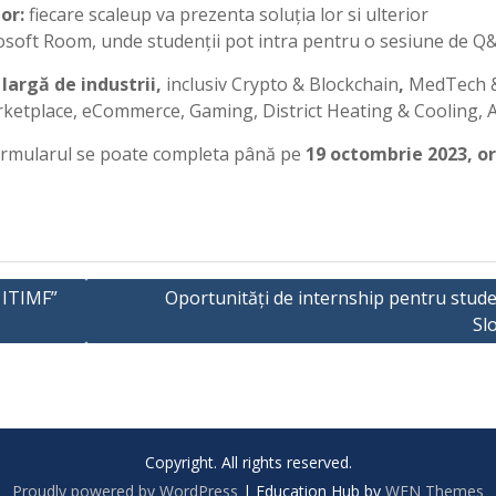
tor:
fiecare scaleup va prezenta soluția lor
si ulterior
crosoft Room, unde studenții pot intra pentru o sesiune de Q
largă de industrii,
inclusiv Crypto & Blockchain
,
MedTech &
ketplace, eCommerce, Gaming, District Heating & Cooling, 
. Formularul se poate completa până pe
19 octombrie 2023, o
 ITIMF”
Oportunități de internship pentru stude
Sl
Copyright. All rights reserved.
Proudly powered by WordPress
|
Education Hub by
WEN Themes