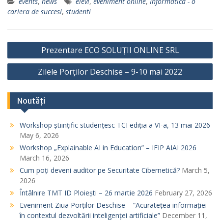
events
,
news
elevi
,
eveniment online
,
Informatica - o
cariera de succes!
,
studenti
P
Prezentare ECO SOLUȚII ONLINE SRL
o
Zilele Porților Deschise – 9-10 mai 2022
s
t
Noutăți
n
a
Workshop științific studențesc TCI ediția a VI-a, 13 mai 2026
v
May 6, 2026
i
Workshop „Explainable AI in Education” – IFIP AIAI 2026
March 16, 2026
g
Cum poți deveni auditor pe Securitate Cibernetică?
March 5,
a
2026
t
Întâlnire TMT ID Ploiești – 26 martie 2026
February 27, 2026
i
Eveniment Ziua Porților Deschise – “Acuratețea informației
în contextul dezvoltării inteligenței artificiale”
December 11,