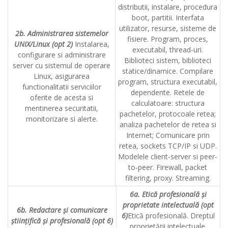
distributii, instalare, procedura
boot, partitii. Interfata
utilizator, resurse, sisteme de
2b. Administrarea sistemelor
fisiere. Program, proces,
UNIX/Linux (opt 2)
Instalarea,
executabil, thread-uri.
configurare si administrare
Biblioteci sistem, biblioteci
server cu sistemul de operare
statice/dinamice. Compilare
Linux, asigurarea
program, structura executabil,
functionalitatii serviciilor
dependente. Retele de
oferite de acesta si
calculatoare: structura
mentinerea securitatii,
pachetelor, protocoale retea;
monitorizare si alerte.
analiza pachetelor de retea si
Internet; Comunicare prin
retea, sockets TCP/IP si UDP.
Modelele client-server si peer-
to-peer. Firewall, packet
filtering, proxy. Streaming.
6a. Etică profesională și
proprietate intelectuală (opt
6b. Redactare și comunicare
6)
Etică profesională. Dreptul
științifică și profesională (opt 6)
proprietății intelectuale.