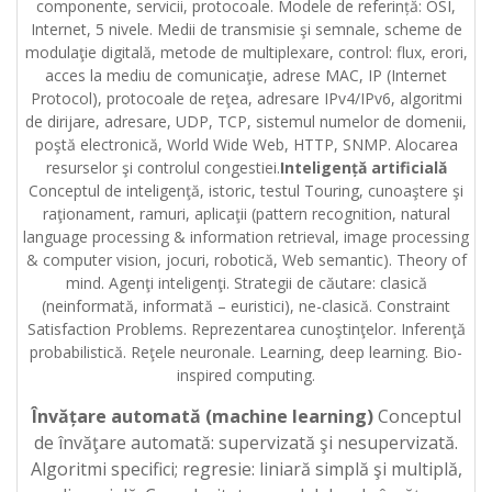
componente, servicii, protocoale. Modele de referință: OSI,
Internet, 5 nivele. Medii de transmisie şi semnale, scheme de
modulaţie digitală, metode de multiplexare, control: flux, erori,
acces la mediu de comunicaţie, adrese MAC, IP (Internet
Protocol), protocoale de reţea, adresare IPv4/IPv6, algoritmi
de dirijare, adresare, UDP, TCP, sistemul numelor de domenii,
poştă electronică, World Wide Web, HTTP, SNMP. Alocarea
resurselor şi controlul congestiei.
Inteligență artificială
Conceptul de inteligenţă, istoric, testul Touring, cunoaştere şi
raţionament, ramuri, aplicaţii (pattern recognition, natural
language processing & information retrieval, image processing
& computer vision, jocuri, robotică, Web semantic). Theory of
mind. Agenţi inteligenţi. Strategii de căutare: clasică
(neinformată, informată – euristici), ne-clasică. Constraint
Satisfaction Problems. Reprezentarea cunoştinţelor. Inferenţă
probabilistică. Reţele neuronale. Learning, deep learning. Bio-
inspired computing.
Învățare automată (machine learning)
Conceptul
de învăţare automată: supervizată şi nesupervizată.
Algoritmi specifici; regresie: liniară simplă şi multiplă,