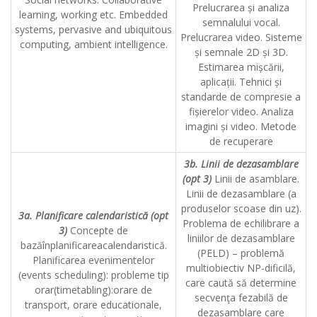
Prelucrarea și analiza
learning, working etc. Embedded
semnalului vocal.
systems, pervasive and ubiquitous
Prelucrarea video. Sisteme
computing, ambient intelligence.
și semnale 2D și 3D.
Estimarea mișcării,
aplicații. Tehnici și
standarde de compresie a
fișierelor video. Analiza
imagini și video. Metode
de recuperare
3b. Linii de dezasamblare
(opt 3)
Linii de asamblare.
Linii de dezasamblare (a
produselor scoase din uz).
3a. Planificare calendaristică (opt
Problema de echilibrare a
3)
Concepte de
liniilor de dezasamblare
bazăînplanificareacalendaristică.
(PELD) – problemă
Planificarea evenimentelor
multiobiectiv NP-dificilă,
(events scheduling): probleme tip
care caută să determine
orar(timetabling):orare de
secvenţa fezabilă de
transport, orare educationale,
dezasamblare care