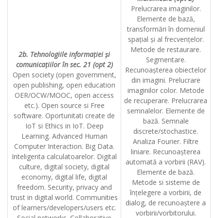
Prelucrarea imaginilor.
Elemente de bază,
transformări în domeniul
spațial și al frecvențelor.
Metode de restaurare.
2b. Tehnologiile informației și
Segmentare.
comunicațiilor în sec. 21 (opt 2)
Recunoașterea obiectelor
Open society (open government,
din imagini. Prelucrare
open publishing, open education
imaginilor color. Metode
OER/OCW/MOOC, open access
de recuperare. Prelucrarea
etc.). Open source si Free
semnalelor. Elemente de
software. Oportunitati create de
bază. Semnale
IoT si Ethics in IoT. Deep
discrete/stochastice.
Learning. Advanced Human
Analiza Fourier. Filtre
Computer Interaction. Big Data.
liniare. Recunoașterea
Inteligenta calculatoarelor. Digital
automată a vorbirii (RAV).
culture, digital society, digital
Elemente de bază.
economy, digital life, digital
Metode si sisteme de
freedom. Security, privacy and
înțelegere a vorbirii, de
trust in digital world. Communities
dialog, de recunoaștere a
of learners/developers/users etc.
vorbirii/vorbitorului.
Social networks. Collaborative