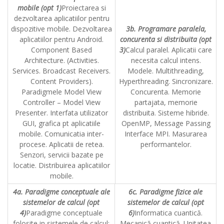
mobile (opt 1)
Proiectarea si
dezvoltarea aplicatiilor pentru
dispozitive mobile. Dezvoltarea
3b. Programare paralela,
aplicatiilor pentru Android.
concurenta si distribuita (opt
Component Based
3)
Calcul paralel. Aplicatii care
Architecture. (Activities.
necesita calcul intens.
Services. Broadcast Receivers.
Modele. Multithreading,
Content Providers).
Hyperthreading. Sincronizare.
Paradigmele Model View
Concurenta. Memorie
Controller – Model View
partajata, memorie
Presenter. Interfata utilizator
distribuita. Sisteme hibride.
GUI, grafica pt aplicatiile
OpenMP, Message Passing
mobile. Comunicatia inter-
Interface MPI. Masurarea
procese. Aplicatii de retea.
performantelor.
Senzori, servicii bazate pe
locatie. Distribuirea aplicatiilor
mobile.
4a. Paradigme conceptuale ale
6c. Paradigme fizice ale
sistemelor de calcul (opt
sistemelor de calcul (opt
4)
Paradigme conceptuale
6)
Informatica cuantică.
folosite in sistemele de calcul:
Mecanică cuantică. Unitatea