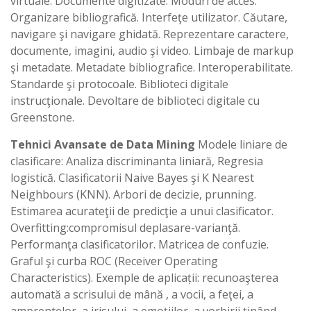
virtuale. Documente digitizate. Moduri de acces.
Organizare bibliografică. Interfeţe utilizator. Căutare,
navigare şi navigare ghidată. Reprezentare caractere,
documente, imagini, audio şi video. Limbaje de markup
şi metadate. Metadate bibliografice. Interoperabilitate.
Standarde şi protocoale. Biblioteci digitale
instrucţionale. Devoltare de biblioteci digitale cu
Greenstone.
Tehnici Avansate de Data Mining
Modele liniare de
clasificare: Analiza discriminanta liniară, Regresia
logistică. Clasificatorii Naive Bayes şi K Nearest
Neighbours (KNN). Arbori de decizie, prunning.
Estimarea acurateţii de predicţie a unui clasificator.
Overfitting:compromisul deplasare-varianţă.
Performanţa clasificatorilor. Matricea de confuzie.
Graful şi curba ROC (Receiver Operating
Characteristics). Exemple de aplicații: recunoaşterea
automată a scrisului de mână , a vocii, a feţei, a