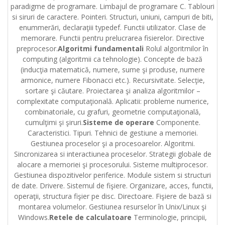
paradigme de programare. Limbajul de programare C. Tablouri
si siruri de caractere. Pointeri. Structuri, uniuni, campuri de biti,
enummerări, declaraţiii typedef. Functii utilizator. Clase de
memorare. Functii pentru prelucrarea fisierelor. Directive
preprocesor.
Algoritmi fundamentali
Rolul algoritmilor în
computing (algoritmii ca tehnologie). Concepte de bază
(inducţia matematică, numere, sume şi produse, numere
armonice, numere Fibonacci etc.). Recursivitate. Selecţie,
sortare şi căutare. Proiectarea şi analiza algoritmilor –
complexitate computaţională. Aplicatii: probleme numerice,
combinatoriale, cu grafuri, geometrie computaţională,
cumulţimi şi şiruri.
Sisteme de operare
Componente.
Caracteristici. Tipuri. Tehnici de gestiune a memoriei.
Gestiunea proceselor şi a procesoarelor. Algoritmi.
Sincronizarea si interactiunea proceselor. Strategii globale de
alocare a memoriei şi procesorului. Sisteme multiprocesor.
Gestiunea dispozitivelor periferice. Module sistem si structuri
de date. Drivere. Sistemul de fişiere. Organizare, acces, functii,
operaţii, structura fişier pe disc. Directoare. Fişiere de bază si
montarea volumelor. Gestiunea resurselor în Unix/Linux şi
Windows.
Retele de calculatoare
Terminologie, principii,