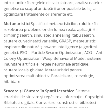
intruziunilor în reţelele de calculatoare, analiza datelor
genetice cu scopul anticipării unor posibile boli şi a
optimizării tratamentelor aferente etc.
Metaeuristici
Specificul metaeuristicilor, rolul lor în
rezolvarea problemelor din lumea reala, aplicaţii. Hill-
climbing search, simulated annealing, tabu search,
căutare cu vecinătăţi variabile, GRASP, metaeuristici
inspirate din natură şi swarm intelligence (algoritmi
genetici, PSO – Particle Swarm Optimization, ACO – Ant
Colony Optimization, Wasp Behavioral Model, sisteme
imunitare artificiale, reţele neuronale artificiale),
căutare locală ghidată. Metaeuristici pentru
optimizarea multiobiectiv. Paralelizare, coevoluţie,
hibridare
Stocare și Căutare în Spații Ierarhice
Sisteme
ierarhice de stocare şi regăsire a informaţiei. Copyright.
Biblioteci digitale. Convertire, construcţie, biblioteci