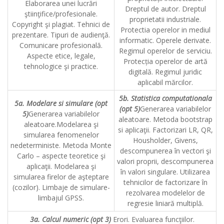
Elaborarea unei lucrări
Dreptul de autor. Dreptul
ştiinţifice/profesionale.
proprietatii industriale.
Copyright şi plagiat. Tehnici de
Protectia operelor in mediul
prezentare. Tipuri de audienţă.
informatic. Operele derivate.
Comunicare profesională.
Regimul operelor de serviciu.
Aspecte etice, legale,
Protecția operelor de artă
tehnologice şi practice.
digitală. Regimul juridic
aplicabil mărcilor.
5b. Statistica computationala
5a. Modelare si simulare (opt
(opt 5)
Generarea variabilelor
5)
Generarea variabilelor
aleatoare. Metoda bootstrap
aleatoare.Modelarea şi
si aplicaţii. Factorizari LR, QR,
simularea fenomenelor
Housholder, Givens,
nedeterministe. Metoda Monte
descompunerea în vectori şi
Carlo – aspecte teoretice şi
valori proprii, descompunerea
aplicaţii. Modelarea şi
în valori singulare. Utilizarea
simularea firelor de aşteptare
tehnicilor de factorizare în
(cozilor). Limbaje de simulare-
rezolvarea modelelor de
limbajul GPSS.
regresie liniară multiplă.
3a. Calcul numeric (opt 3)
Erori. Evaluarea funcţiilor.