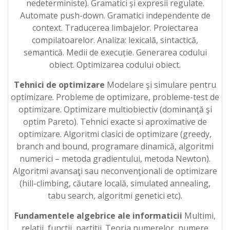
nedeterministe). Gramatici și expresii regulate.
Automate push-down. Gramatici independente de
context. Traducerea limbajelor. Proiectarea
compilatoarelor. Analiza: lexicală, sintactică,
semantică. Medii de execuție. Generarea codului
obiect. Optimizarea codului obiect.
Tehnici de optimizare
Modelare şi simulare pentru
optimizare. Probleme de optimizare, probleme-test de
optimizare. Optimizare multiobiectiv (dominanţă şi
optim Pareto). Tehnici exacte si aproximative de
optimizare. Algoritmi clasici de optimizare (greedy,
branch and bound, programare dinamică, algoritmi
numerici – metoda gradientului, metoda Newton).
Algoritmi avansaţi sau neconvenţionali de optimizare
(hill-climbing, căutare locală, simulated annealing,
tabu search, algoritmi genetici etc).
Fundamentele algebrice ale informaticii
Multimi,
relatii, functii, partitii. Teoria numerelor, numere