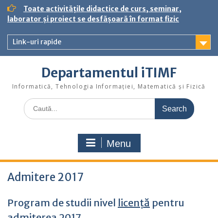
S
Toate activitățile didactice de curs, seminar,
k
laborator și proiect se desfășoară în format fizic
i
p
Link-uri rapide
t
o
c
Departamentul iTIMF
o
n
Informatică, Tehnologia Informației, Matematică și Fizică
t
S
e
e
n
a
t
r
Menu
c
h
f
Admitere 2017
o
r
:
Program de studii nivel
licență
pentru
admiterea 2017