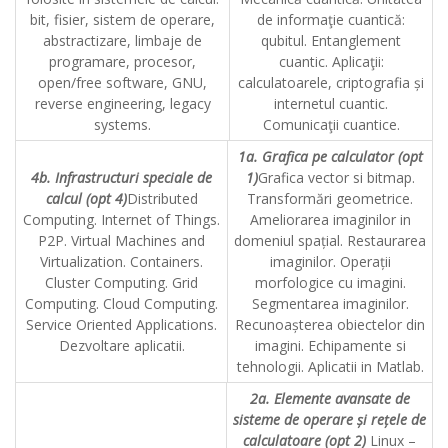
bit, fisier, sistem de operare,
de informaţie cuantică:
abstractizare, limbaje de
qubitul. Entanglement
programare, procesor,
cuantic. Aplicaţii:
open/free software, GNU,
calculatoarele, criptografia și
reverse engineering, legacy
internetul cuantic.
systems.
Comunicaţii cuantice.
1a. Grafica pe calculator (opt
4b. Infrastructuri speciale de
1)
Grafica vector si bitmap.
calcul (opt 4)
Distributed
Transformări geometrice.
Computing. Internet of Things.
Ameliorarea imaginilor in
P2P. Virtual Machines and
domeniul spațial. Restaurarea
Virtualization. Containers.
imaginilor. Operații
Cluster Computing. Grid
morfologice cu imagini.
Computing. Cloud Computing.
Segmentarea imaginilor.
Service Oriented Applications.
Recunoașterea obiectelor din
Dezvoltare aplicatii.
imagini. Echipamente si
tehnologii. Aplicatii in Matlab.
2a. Elemente avansate de
sisteme de operare și rețele de
calculatoare (opt 2)
Linux –