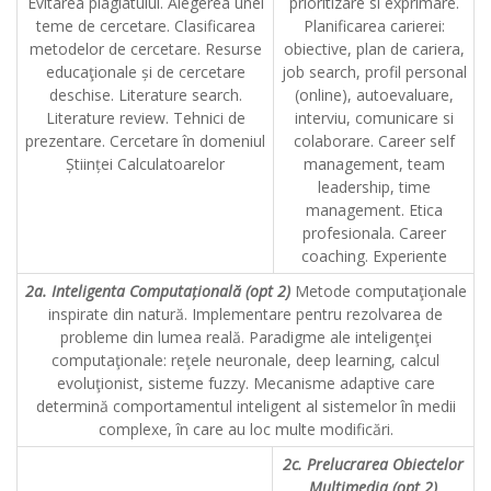
Evitarea plagiatului. Alegerea unei
prioritizare si exprimare.
teme de cercetare. Clasificarea
Planificarea carierei:
metodelor de cercetare. Resurse
obiective, plan de cariera,
educaţionale și de cercetare
job search, profil personal
deschise. Literature search.
(online), autoevaluare,
Literature review. Tehnici de
interviu, comunicare si
prezentare. Cercetare în domeniul
colaborare. Career self
Științei Calculatoarelor
management, team
leadership, time
management. Etica
profesionala. Career
coaching. Experiente
2a. Inteligenta Computațională (opt 2)
Metode computaţionale
inspirate din natură. Implementare pentru rezolvarea de
probleme din lumea reală. Paradigme ale inteligenţei
computaţionale: reţele neuronale, deep learning, calcul
evoluţionist, sisteme fuzzy. Mecanisme adaptive care
determină comportamentul inteligent al sistemelor în medii
complexe, în care au loc multe modificări.
2c. Prelucrarea Obiectelor
Multimedia (opt 2)