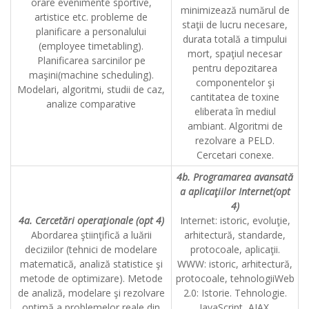
orare evenimente sportive,
minimizează numărul de
artistice etc. probleme de
staţii de lucru necesare,
planificare a personalului
durata totală a timpului
(employee timetabling).
mort, spaţiul necesar
Planificarea sarcinilor pe
pentru depozitarea
maşini(machine scheduling).
componentelor şi
Modelari, algoritmi, studii de caz,
cantitatea de toxine
analize comparative
eliberata în mediul
ambiant. Algoritmi de
rezolvare a PELD.
Cercetari conexe.
4b. Programarea avansată
a aplicaţiilor Internet(opt
4)
4a. Cercetări operaţionale (opt 4)
Internet: istoric, evoluţie,
Abordarea ştiinţifică a luării
arhitectură, standarde,
deciziilor (tehnici de modelare
protocoale, aplicaţii.
matematică, analiză statistice şi
WWW: istoric, arhitectură,
metode de optimizare). Metode
protocoale, tehnologiiWeb
de analiză, modelare şi rezolvare
2.0: Istorie. Tehnologie.
optimă a problemelor reale din
JavaScript, AJAX.