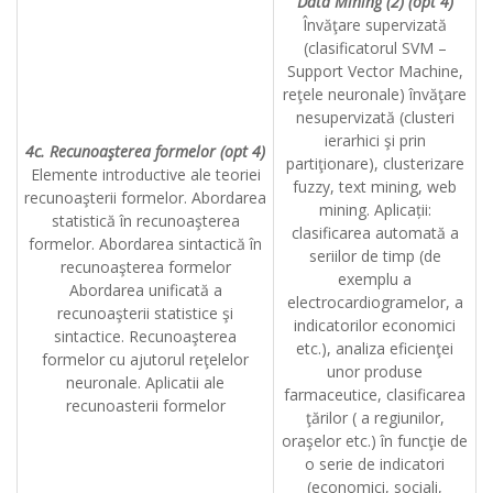
Data Mining (2) (opt 4)
Învăţare supervizată
(clasificatorul SVM –
Support Vector Machine,
reţele neuronale) învăţare
nesupervizată (clusteri
ierarhici şi prin
4c. Recunoaşterea formelor (opt 4)
partiţionare), clusterizare
Elemente introductive ale teoriei
fuzzy, text mining, web
recunoaşterii formelor. Abordarea
mining. Aplicații:
statistică în recunoaşterea
clasificarea automată a
formelor. Abordarea sintactică în
seriilor de timp (de
recunoaşterea formelor
exemplu a
Abordarea unificată a
electrocardiogramelor, a
recunoaşterii statistice şi
indicatorilor economici
sintactice. Recunoaşterea
etc.), analiza eficienţei
formelor cu ajutorul reţelelor
unor produse
neuronale. Aplicatii ale
farmaceutice, clasificarea
recunoasterii formelor
ţărilor ( a regiunilor,
oraşelor etc.) în funcţie de
o serie de indicatori
(economici, sociali,