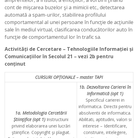
amprentelor, a irisului, a emoţiilor, a vorbirii ţinând
cont de mişcarea buzelor şi a mimicii etc., detectarea
automată a spam-urilor, stabilirea profilului
comportamental al unei persoane în funcţie de acţiunile
sale în mediul virtual, clasificarea conducătorilor auto în
funcţie de comportamentul lor în trafic sa.
Activități de Cercetare – Tehnologiile Informației și
Comunicațiilor în Secolul 21 – vezi 2b pentru
conținut
CURSURI OPȚIONALE – master TAPI
1b. Dezvoltarea Carierei în
Informatică (opt 1)
Specificul carierei in
informatica. Directii pentru
1a. Metodologia Cercetării
absolventii de informatica.
Știinţifice (opt 1)
Instructiuni
Abilitati, aptitudini, valori si
privind elaborarea unei lucrări
interese – Identificare,
ştiinţifice. Copyright şi plagiat.
construire, intelegere,