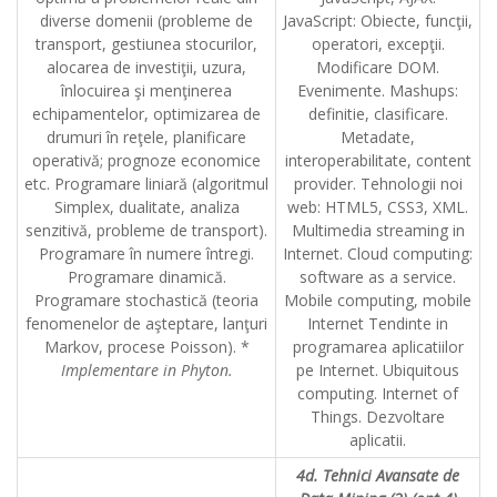
diverse domenii (probleme de
JavaScript: Obiecte, funcţii,
transport, gestiunea stocurilor,
operatori, excepţii.
alocarea de investiţii, uzura,
Modificare DOM.
înlocuirea şi menţinerea
Evenimente. Mashups:
echipamentelor, optimizarea de
definitie, clasificare.
drumuri în reţele, planificare
Metadate,
operativă; prognoze economice
interoperabilitate, content
etc. Programare liniară (algoritmul
provider. Tehnologii noi
Simplex, dualitate, analiza
web: HTML5, CSS3, XML.
senzitivă, probleme de transport).
Multimedia streaming in
Programare în numere întregi.
Internet. Cloud computing:
Programare dinamică.
software as a service.
Programare stochastică (teoria
Mobile computing, mobile
fenomenelor de aşteptare, lanţuri
Internet Tendinte in
Markov, procese Poisson). *
programarea aplicatiilor
Implementare in Phyton.
pe Internet. Ubiquitous
computing. Internet of
Things. Dezvoltare
aplicatii.
4d. Tehnici Avansate de