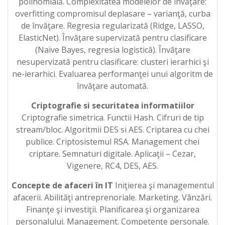
polinomială. Complexitatea modelelor de învăţare:
overfitting compromisul deplasare – varianţă, curba
de învăţare. Regresia regularizată (Ridge, LASSO,
ElasticNet). Învăţare supervizată pentru clasificare
(Naïve Bayes, regresia logistică). Învăţare
nesupervizată pentru clasificare: clusteri ierarhici şi
ne-ierarhici. Evaluarea performanţei unui algoritm de
învăţare automată.
Criptografie si securitatea informatiilor
Criptografie simetrica. Functii Hash. Cifruri de tip
stream/bloc. Algoritmii DES si AES. Criptarea cu chei
publice. Criptosistemul RSA. Management chei
criptare. Semnaturi digitale. Aplicaţii – Cezar,
Vigenere, RC4, DES, AES.
Concepte de afaceri în IT
Iniţierea şi managementul
afacerii. Abilităţi antreprenoriale. Marketing. Vânzări.
Finanţe şi investiţii. Planificarea şi organizarea
personalului. Management. Competenţe personale.