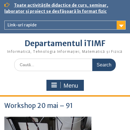
S
Toate activitățile didactice de curs, seminar,
k
laborator și proiect se desfășoară în format fizic
i
p
Link-uri rapide
t
o
c
Departamentul iTIMF
o
n
Informatică, Tehnologia Informației, Matematică și Fizică
t
S
e
e
n
a
t
r
Menu
c
h
f
Workshop 20 mai – 91
o
r
: