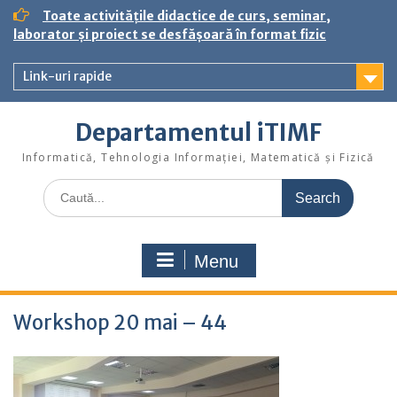
S
Toate activitățile didactice de curs, seminar,
k
laborator și proiect se desfășoară în format fizic
i
p
Link-uri rapide
t
o
c
Departamentul iTIMF
o
n
Informatică, Tehnologia Informației, Matematică și Fizică
t
S
e
e
n
a
t
r
Menu
c
h
f
Workshop 20 mai – 44
o
r
: