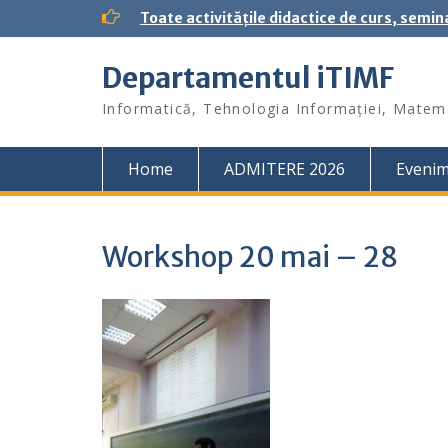
S
Toate activitățile didactice de curs, semin
k
i
Departamentul iTIMF
p
t
Informatică, Tehnologia Informației, Matema
o
c
o
Home
ADMITERE 2026
Eveni
n
t
e
n
Workshop 20 mai – 28
t