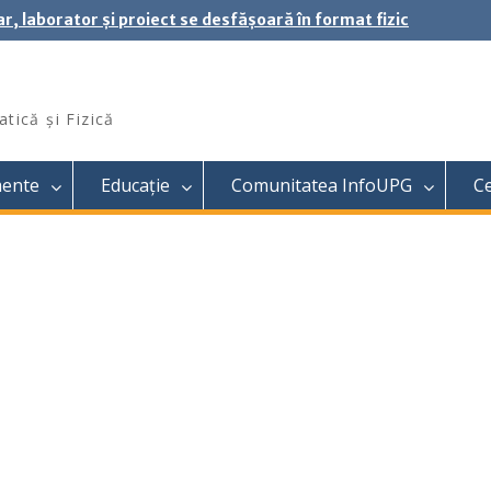
ar, laborator și proiect se desfășoară în format fizic
tică și Fizică
mente
Educație
Comunitatea InfoUPG
C