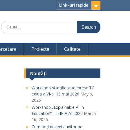
Link-uri rapide
S
e
a
r
c
ercetare
Proiecte
Calitate
h
f
o
r
Noutăți
:
Workshop științific studențesc TCI
ediția a VI-a, 13 mai 2026
May 6,
2026
Workshop „Explainable AI in
Education” – IFIP AIAI 2026
March
16, 2026
Cum poți deveni auditor pe