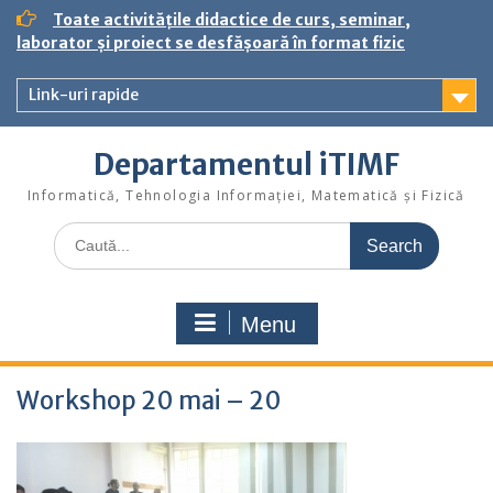
S
Toate activitățile didactice de curs, seminar,
k
laborator și proiect se desfășoară în format fizic
i
p
Link-uri rapide
t
o
c
Departamentul iTIMF
o
n
Informatică, Tehnologia Informației, Matematică și Fizică
t
S
e
e
n
a
t
r
Menu
c
h
f
Workshop 20 mai – 20
o
r
: