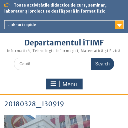
S
Toate activitățile didactice de curs, seminar,
k
laborator și proiect se desfășoară în format fizic
i
p
Link-uri rapide
t
o
c
Departamentul iTIMF
o
n
Informatică, Tehnologia Informației, Matematică și Fizică
t
S
e
e
n
a
t
r
Menu
c
h
f
20180328_130919
o
r
: