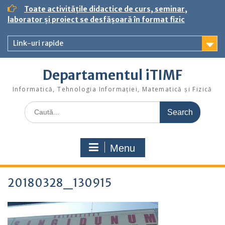
S
Toate activitățile didactice de curs, seminar,
k
laborator și proiect se desfășoară în format fizic
i
p
Link-uri rapide
t
o
c
Departamentul iTIMF
o
n
Informatică, Tehnologia Informației, Matematică și Fizică
t
S
e
e
n
a
t
r
Menu
c
h
f
20180328_130915
o
r
: